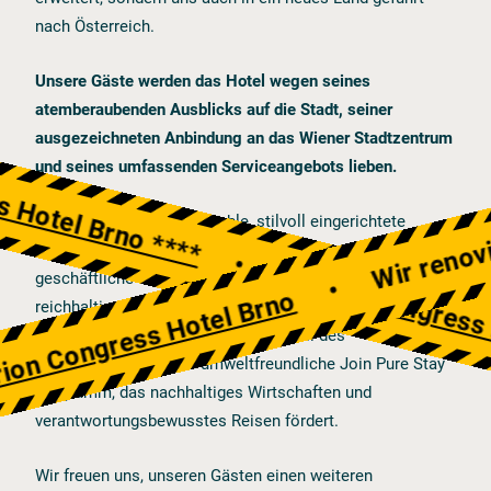
nach Österreich.
Unsere Gäste werden das Hotel wegen seines
Wir renovie
atemberaubenden Ausblicks auf die Stadt, seiner
ausgezeichneten Anbindung an das Wiener Stadtzentrum
CS
EN
DE
ss Hotel Brno ****
und seines umfassenden Serviceangebots lieben.
Das Hotel bietet komfortable, stilvoll eingerichtete
Zimmer, modernste Konferenzeinrichtungen für
•
Clarion Congres
geschäftliche und gesellschaftliche Anlässe sowie ein
•
on Congress Hotel Brno
reichhaltiges Frühstücksbuffet, das jeden Morgen zum
Genuss wird. Ein wichtiger Bestandteil des
Hotelkonzepts ist das umweltfreundliche Join Pure Stay
Programm, das nachhaltiges Wirtschaften und
verantwortungsbewusstes Reisen fördert.
Wir freuen uns, unseren Gästen einen weiteren