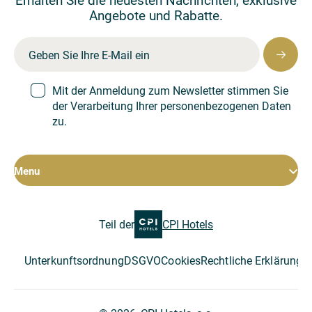
Angebote und Rabatte.
Mit der Anmeldung zum Newsletter stimmen Sie
der Verarbeitung Ihrer personenbezogenen Daten
zu.
Menu
Zimmer
Teil der
CPI Hotels
Hotel
Restaurant
Konferenzen
Unterkunftsordnung
DSGVO
Cookies
Rechtliche Erklärung
Z
Spezialangebote
Über das Unternehmen