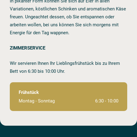
In pikanter Form können Sie sich auf Eier in allen
Variationen, köstlichen Schinken und aromatischen Käse
freuen. Ungeachtet dessen, ob Sie entspannen oder
arbeiten wollen, bei uns können Sie sich morgens mit
Energie für den Tag wappnen.
ZIMMERSERVICE
Wir servieren Ihnen Ihr Lieblingsfrühstück bis zu Ihrem
Bett von 6:30 bis 10:00 Uhr.​​​​​​​
Frühstück
Montag ⁠⁠⁠⁠⁠⁠⁠⁠⁠⁠⁠⁠⁠⁠⁠⁠⁠⁠⁠⁠⁠⁠⁠⁠⁠⁠⁠⁠⁠⁠⁠-⁠⁠⁠⁠⁠⁠⁠⁠⁠⁠⁠⁠⁠⁠⁠⁠⁠⁠⁠⁠⁠⁠⁠⁠⁠⁠⁠⁠⁠⁠⁠ Sonntag
6:30 ⁠⁠⁠⁠⁠⁠⁠⁠⁠⁠⁠⁠⁠⁠⁠⁠⁠⁠⁠⁠⁠⁠⁠⁠⁠⁠⁠⁠⁠⁠⁠-⁠⁠⁠⁠⁠⁠⁠⁠⁠⁠⁠⁠⁠⁠⁠⁠⁠⁠⁠⁠⁠⁠⁠⁠⁠⁠⁠⁠⁠⁠⁠ 10:00