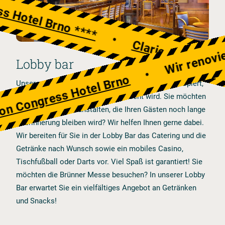
Wir renovieren
gress Hotel Brno ****
•
Clarion Congr
Lobby bar
•
Congress Hotel Brno
Unsere wohldurchdachte Lobby Bar wurde so konzipiert,
dass sie den Ansprüchen aller gerecht wird. Sie möchten
eine Konferenz veranstalten, die Ihren Gästen noch lange
in Erinnerung bleiben wird? Wir helfen Ihnen gerne dabei.
Wir bereiten für Sie in der Lobby Bar das Catering und die
Getränke nach Wunsch sowie ein mobiles Casino,
Tischfußball oder Darts vor. Viel Spaß ist garantiert! Sie
möchten die Brünner Messe besuchen? In unserer Lobby
Bar erwartet Sie ein vielfältiges Angebot an Getränken
und Snacks!