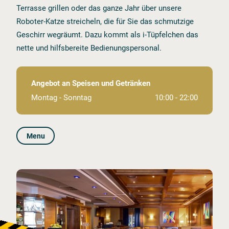
Terrasse grillen oder das ganze Jahr über unsere
Roboter⁠⁠⁠⁠-⁠⁠⁠⁠Katze streicheln, die für Sie das schmutzige
Geschirr wegräumt. Dazu kommt als i⁠⁠⁠⁠-⁠⁠⁠⁠Tüpfelchen das
nette und hilfsbereite Bedienungspersonal.
Angebot an Speisen und Getränken
Montag ⁠⁠⁠⁠⁠⁠⁠⁠⁠⁠⁠⁠⁠⁠⁠⁠⁠⁠⁠⁠⁠⁠⁠⁠⁠⁠⁠⁠⁠⁠⁠-⁠⁠⁠⁠⁠⁠⁠⁠⁠⁠⁠⁠⁠⁠⁠⁠⁠⁠⁠⁠⁠⁠⁠⁠⁠⁠⁠⁠⁠⁠⁠ Sonntag
10:00 ⁠⁠⁠⁠⁠⁠⁠⁠⁠⁠⁠⁠⁠⁠⁠⁠⁠⁠⁠⁠⁠⁠⁠⁠⁠⁠⁠⁠⁠⁠⁠-⁠⁠⁠⁠⁠⁠⁠⁠⁠⁠⁠⁠⁠⁠⁠⁠⁠⁠⁠⁠⁠⁠⁠⁠⁠⁠⁠⁠⁠⁠⁠ 22:00
Menu