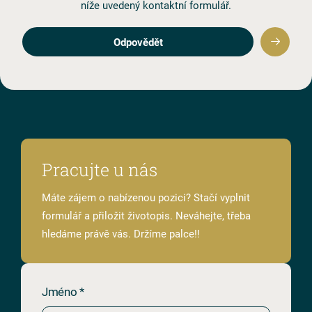
níže uvedený kontaktní formulář.
Odpovědět
Pracujte u nás
Máte zájem o nabízenou pozici? Stačí vyplnit
formulář a přiložit životopis. Neváhejte, třeba
hledáme právě vás. Držíme palce!!
Jméno *