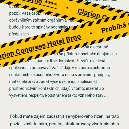
Probíhá re
účastnit se výběrového řízení na výše uvedenou pracovní
•
Clarion Congr
pozici. Vaše osobní údaje mohou být zpřístupněny pouze
oprávněným státním orgánům a institucím či jiným subjektům,
budou-li pro to splněny podmínky uvedené v právních
•
předpisech.
on Congress Hotel Brno
V souladu s ustanovením § 11 a § 21 zákona o ochraně
osobních údajů máte právo na přístup k osobním údajům, na
jejich opravu, a budete-li se domnívat, že výše uvedená
společnost zpracovává Vaše údaje v rozporu s ochranou
soukromého a osobního života nebo s právními předpisy,
máte dále právo žádat výše uvedenou společnost
prostřednictvím kontaktních údajů v tomto inzerátu o
vysvětlení, respektive odstranění takto vzniklého stavu.
Pokud máte zájem zúčastnit se výběrového řízení na tuto
pozici, zašlete nám, prosím, strukturovaný životopis přes