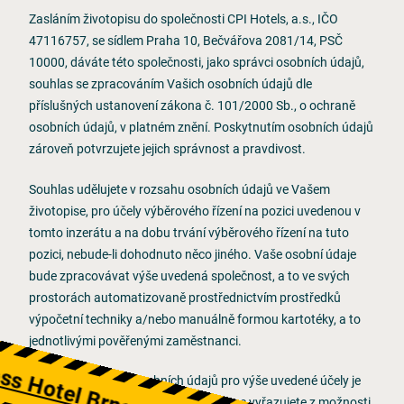
Zasláním životopisu do společnosti CPI Hotels, a.s., IČO
47116757, se sídlem Praha 10, Bečvářova 2081/14, PSČ
10000, dáváte této společnosti, jako správci osobních údajů,
souhlas se zpracováním Vašich osobních údajů dle
příslušných ustanovení zákona č. 101/2000 Sb., o ochraně
osobních údajů, v platném znění. Poskytnutím osobních údajů
zároveň potvrzujete jejich správnost a pravdivost.
Souhlas udělujete v rozsahu osobních údajů ve Vašem
životopise, pro účely výběrového řízení na pozici uvedenou v
tomto inzerátu a na dobu trvání výběrového řízení na tuto
pozici, nebude-li dohodnuto něco jiného. Vaše osobní údaje
bude zpracovávat výše uvedená společnost, a to ve svých
prostorách automatizovaně prostřednictvím prostředků
výpočetní techniky a/nebo manuálně formou kartotéky, a to
ress Hotel Brno ****
jednotlivými pověřenými zaměstnanci.
Poskytnutí Vašich osobních údajů pro výše uvedené účely je
dobrovolné, nicméně neposkytnutím se vyřazujete z možnosti