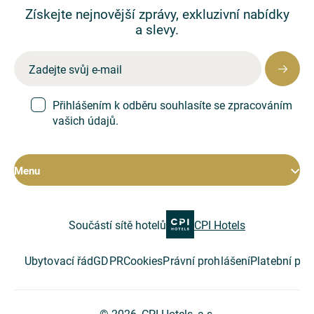
Získejte nejnovější zprávy, exkluzivní nabídky
a slevy.
Přihlášením k odběru souhlasíte se zpracováním
vašich údajů.
Menu
Pokoje
Součástí sítě hotelů
CPI Hotels
Hotel
Restaurace
Konference
Ubytovací řád
GDPR
Cookies
Právní prohlášení
Platební po
Speciální nabídky
O společnosti
© 2026, CPI Hotels, a.s.