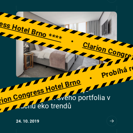
Congress Hotel Brno ****
Probíhá rekons
•
Clarion C
•
ongress Hotel Brno
CPI Hotels představuje
modernizaci svého portfolia v
duchu eko trendů
24. 10. 2019